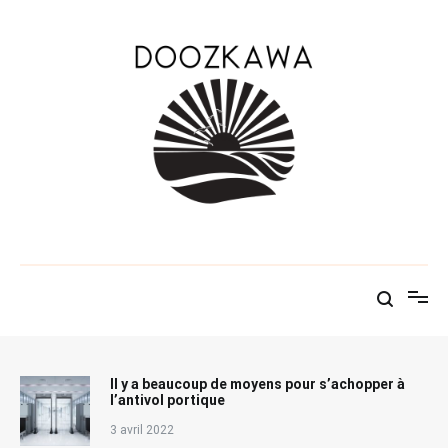
Aller
au
contenu
Le KAWABLOG
Doozkawa
Il y a beaucoup de moyens pour s’achopper à
l’antivol portique
3 avril 2022