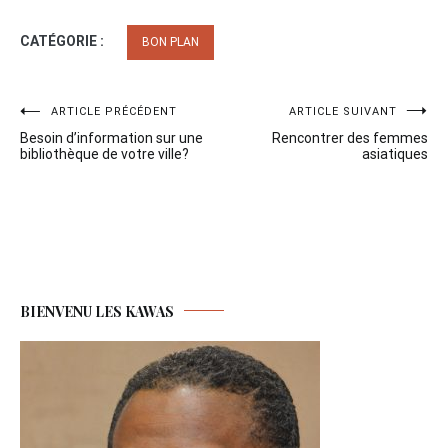
gagnant
CATÉGORIE :
BON PLAN
Navigation
ARTICLE PRÉCÉDENT
ARTICLE SUIVANT
Besoin d’information sur une
Rencontrer des femmes
de
bibliothèque de votre ville?
asiatiques
l’article
BIENVENU LES KAWAS