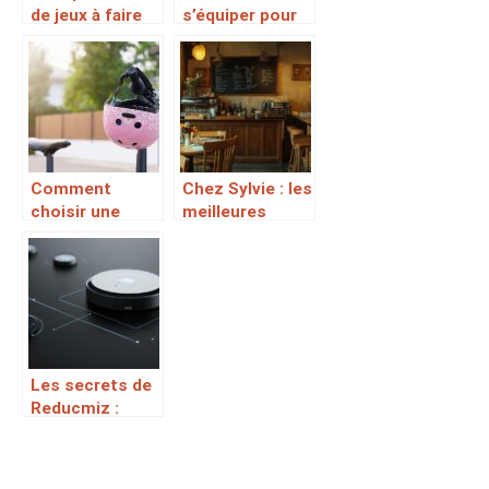
de jeux à faire
s’équiper pour
dans son jardin
rouler à moto ?
Comment
Chez Sylvie : les
choisir une
meilleures
draisienne pour
offres
votre enfant ?￼
promotionnelles
pour votre
séjour près
d’Avignon
Les secrets de
Reducmiz :
analyse d’un
systeme
reducteur