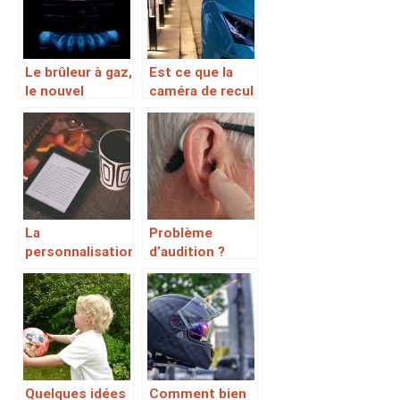
sur l’eau en
famille
Le brûleur à gaz,
Est ce que la
le nouvel
caméra de recul
élément dont
est un bon
vous aurez
investissement
besoin en
?
randonnée
La
Problème
personnalisation
d’audition ?
aux bout des
Optez pour cet
doigts
appareil
Quelques idées
Comment bien