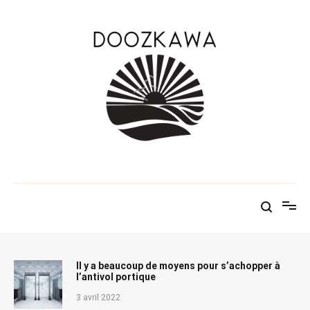
Aller
au
contenu
Le KAWABLOG
Doozkawa
Il y a beaucoup de moyens pour s’achopper à
l’antivol portique
3 avril 2022