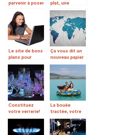
parvenir à poser
plat, une
un carrelage de
révolution dans
manière
le chauffage
professionnelle
?
Le site de bons
Ça vous dit un
plans pour
nouveau papier
appareils
peint pour vos
électroménagers
murs ? Nous
et autre
allons vous
donner les
meilleurs plans
Constituez
La bouée
votre verrerie!
tractée, votre
fidèle
accessoire pour
vos glissades