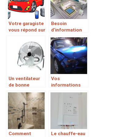
Votre garagiste
Besoin
vous répond sur
d’information
« Téléphone
sur une
garagiste »
bibliothèque de
votre ville?
Un ventilateur
Vos
de bonne
informations
qualité pour
sur les
l’été
fourrières,
dépanneuses ici
Comment
Le chauffe-eau