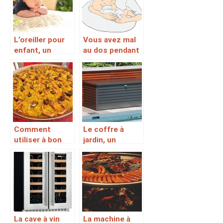
bières
L’oreiller pour
Vous avez mal
enfant, un
au dos pendant
accessoire
l’allaitement?
sécuritaire et
de sommeil
paisible pour la
croissance de
l’enfant
Comment
Le coffre à
utiliser à bon
jardin, un
escient une
accessoire
poele ou une
offrant des
paella ?
solutions de
rangement de
tout objet de
jardin
La cave à vin
La machine à