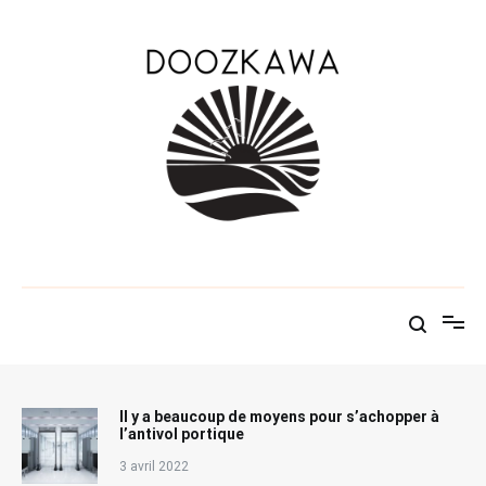
Aller
au
contenu
Le KAWABLOG
Doozkawa
Il y a beaucoup de moyens pour s’achopper à
l’antivol portique
3 avril 2022