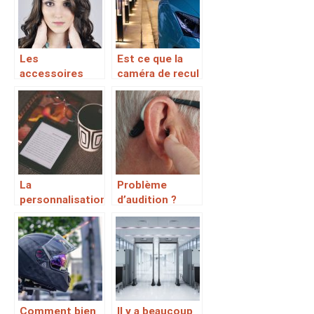
vin rouge
randonnée
Les
Est ce que la
accessoires
caméra de recul
indispensables
est un bon
pour un soin de
investissement
visage réussi !
?
La
Problème
personnalisation
d’audition ?
aux bout des
Optez pour cet
doigts
appareil
Comment bien
Il y a beaucoup