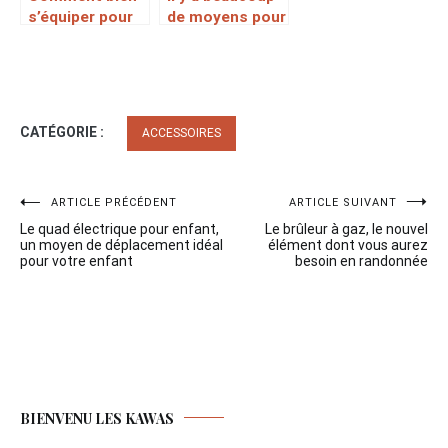
s’équiper pour
de moyens pour
rouler à moto ?
s’achopper à
l’antivol
portique
CATÉGORIE :
ACCESSOIRES
Navigation
ARTICLE PRÉCÉDENT
ARTICLE SUIVANT
Le quad électrique pour enfant,
Le brûleur à gaz, le nouvel
de
un moyen de déplacement idéal
élément dont vous aurez
pour votre enfant
besoin en randonnée
l’article
BIENVENU LES KAWAS