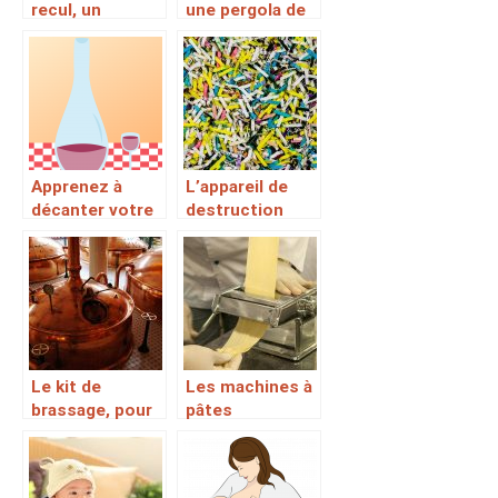
recul, un
une pergola de
accessoire
qualité pour
sécuritaire pour
votre domicile?
une excellente
conduite en
marche arrière
Apprenez à
L’appareil de
décanter votre
destruction
vin en suivant
massive des
ces conseils
documents
Le kit de
Les machines à
brassage, pour
pâtes
la fabrication et
électriques,
la fermentation
plus pratiques
de nombreuses
en cuisine