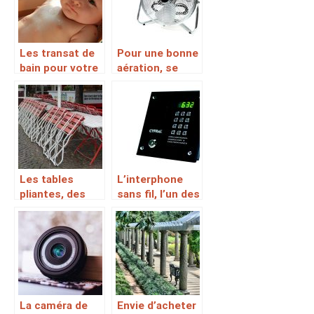
Les transat de
Pour une bonne
bain pour votre
aération, se
bébé à bon prix
servir d’un
ventilateur
silencieux
Les tables
L’interphone
pliantes, des
sans fil, l’un des
accessoires
moyens pour
indiqués pour
une sécurité
des
personnelle et
installations
des biens
internes et
externes
La caméra de
Envie d’acheter