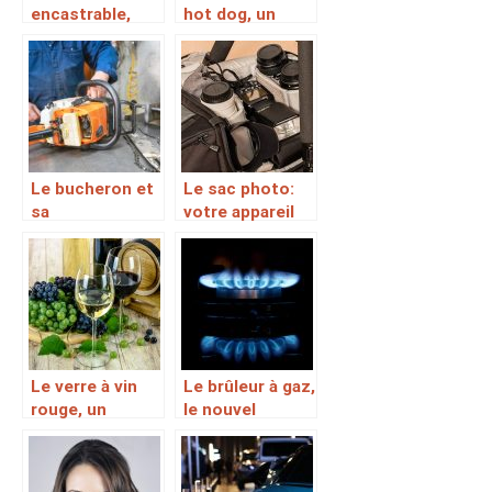
encastrable,
hot dog, un
pour une
accessoire une
meilleure
performances
conservation de
irréprochables
votre vin
et une durée de
vie
conséquente
Le bucheron et
Le sac photo:
sa
votre appareil
tronçonneuse:
en sécurité, vos
une chaine
photos aussi
aiguisée pour
un travail parfait
Le verre à vin
Le brûleur à gaz,
rouge, un
le nouvel
ustensile
élément dont
adapté à la
vous aurez
dégustation du
besoin en