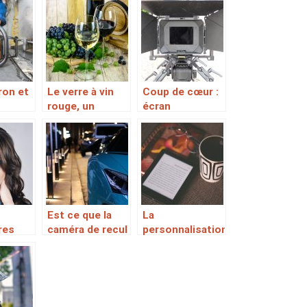
poele ou une
offrant des
paella ?
solutions de
rangement de
tout objet de
jardin
ron et
Le verre à vin
Coup de cœur :
rouge, un
écran
euse:
ustensile
professionnel
ne
adapté à la
pour
dégustation du
 parfait
vin rouge
Est ce que la
La
res
caméra de recul
personnalisation
sables
est un bon
aux bout des
oin de
investissement
doigts
ssi !
?