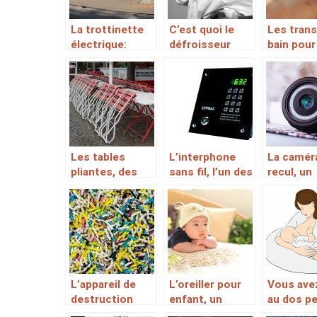
La trottinette
C’est quoi le
Les trans
électrique:
défroisseur
bain pour
moins
vapeur?
bébé à bo
fatiguante et
plus pratique
Les tables
L’interphone
La camér
pliantes, des
sans fil, l’un des
recul, un
accessoires
moyens pour
accessoi
indiqués pour
une sécurité
sécuritai
des
personnelle et
une excel
installations
des biens
conduite
internes et
marche ar
externes
L’appareil de
L’oreiller pour
Vous ave
destruction
enfant, un
au dos p
massive des
accessoire
l’allaite