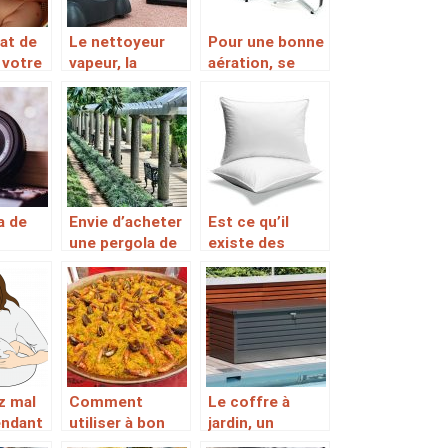
at de
Le nettoyeur
Pour une bonne
 votre
vapeur, la
aération, se
n prix
touche de
servir d’un
ménage
ventilateur
électrique
silencieux
a de
Envie d’acheter
Est ce qu’il
une pergola de
existe des
re
qualité pour
équipements
re pour
votre domicile?
spécialement
lente
conçus pour
 en
améliorer la
rière
qualité de son
sommeil ?
z mal
Comment
Le coffre à
endant
utiliser à bon
jardin, un
ment?
escient une
accessoire