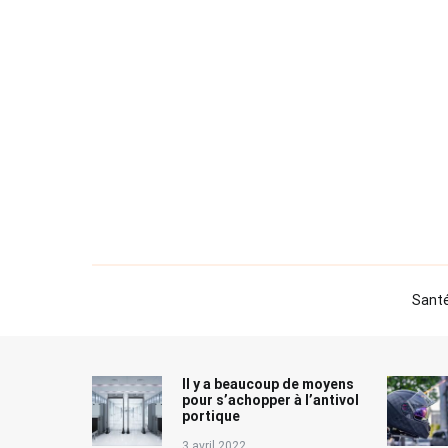
Aller
au
contenu
Sant
Il y a beaucoup de moyens
pour s’achopper à l’antivol
portique
3 avril 2022