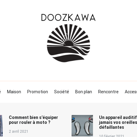
Le KAWABLOG
Doozkawa
é
Maison
Promotion
Société
Bon plan
Rencontre
Acces
Comment bien s’équiper
Un appareil auditif
pour rouler à moto ?
jamais vos oreille
défaillantes
2 avril 2021
10 février 2021