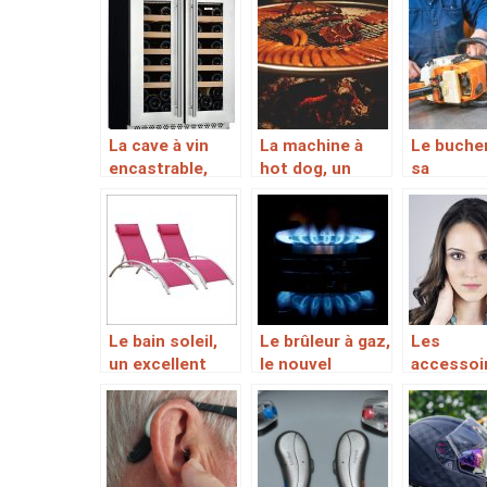
documents
sécuritaire et
de sommeil
paisible pour la
croissance de
l’enfant
La cave à vin
La machine à
Le buche
encastrable,
hot dog, un
sa
pour une
accessoire une
tronçonn
meilleure
performances
une chai
conservation de
irréprochables
aiguisée 
votre vin
et une durée de
un travail
vie
conséquente
Le bain soleil,
Le brûleur à gaz,
Les
un excellent
le nouvel
accessoi
moyen de
élément dont
indispen
pouvoir prendre
vous aurez
pour un s
du soleil pour
besoin en
visage réu
le bien-être de
randonnée
sa peau