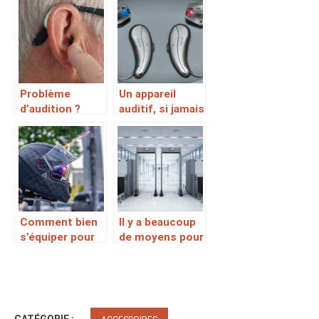
investissement
doigts
?
Problème
Un appareil
d’audition ?
auditif, si jamais
Optez pour cet
vos oreilles
appareil
sont
défaillantes
Comment bien
Il y a beaucoup
s’équiper pour
de moyens pour
rouler à moto ?
s’achopper à
l’antivol
portique
CATÉGORIE :