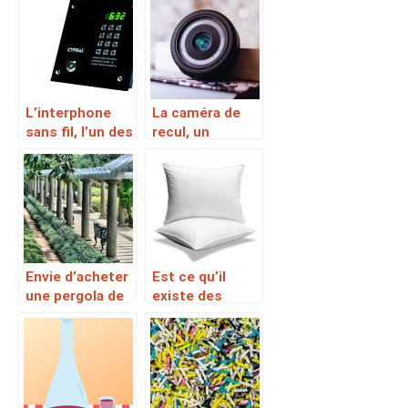
ventilateur
indiqués pour
silencieux
des
installations
internes et
externes
L’interphone
La caméra de
sans fil, l’un des
recul, un
moyens pour
accessoire
une sécurité
sécuritaire pour
personnelle et
une excellente
des biens
conduite en
marche arrière
Envie d’acheter
Est ce qu’il
une pergola de
existe des
qualité pour
équipements
votre domicile?
spécialement
conçus pour
améliorer la
qualité de son