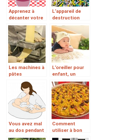
sommeil ?
Apprenez à
L’appareil de
décanter votre
destruction
vin en suivant
massive des
ces conseils
documents
Les machines à
L’oreiller pour
pâtes
enfant, un
électriques,
accessoire
plus pratiques
sécuritaire et
en cuisine
de sommeil
paisible pour la
croissance de
l’enfant
Vous avez mal
Comment
au dos pendant
utiliser à bon
l’allaitement?
escient une