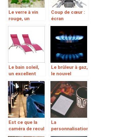
conséquente
Le verre à vin
Coup de cœur :
rouge, un
écran
ustensile
professionnel
adapté à la
dégustation du
vin rouge
Le bain soleil,
Le brûleur à gaz,
un excellent
le nouvel
moyen de
élément dont
pouvoir prendre
vous aurez
du soleil pour
besoin en
le bien-être de
randonnée
sa peau
Est ce que la
La
caméra de recul
personnalisation
est un bon
aux bout des