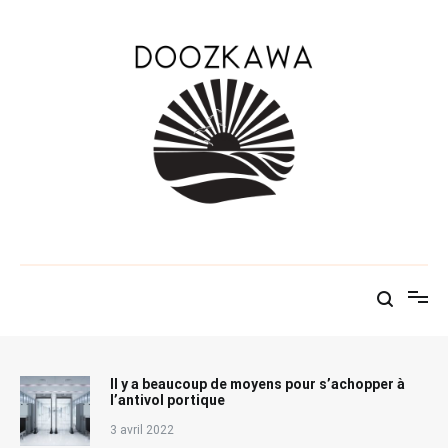
Aller
au
contenu
Le KAWABLOG
Doozkawa
Il y a beaucoup de moyens pour s’achopper à
l’antivol portique
3 avril 2022