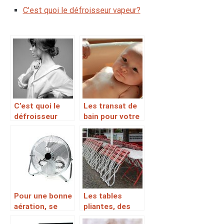
C’est quoi le défroisseur vapeur?
C’est quoi le
Les transat de
défroisseur
bain pour votre
vapeur?
bébé à bon prix
Pour une bonne
Les tables
aération, se
pliantes, des
servir d’un
accessoires