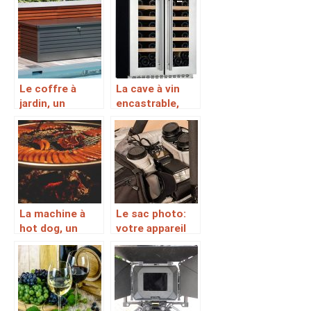
poele ou une
paella ?
Le coffre à
La cave à vin
jardin, un
encastrable,
accessoire
pour une
offrant des
meilleure
solutions de
conservation de
rangement de
votre vin
tout objet de
jardin
La machine à
Le sac photo:
hot dog, un
votre appareil
accessoire une
en sécurité, vos
performances
photos aussi
irréprochables
et une durée de
vie